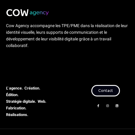
Cow Agency accompagne les TPE/PME dans la réalisation de leur
identité visuelle, leurs supports de communication et le
développement de leur visibilité digitale grâce à un travail
collaboratif.
L' agence.
Création.
Contact
Édition.
Stratégie digitale.
Web.
F
I
L
a
n
i
Fabrication.
c
s
n
e
t
k
Réalisations.
b
a
e
o
g
d
o
r
i
k
a
n
-
m
f