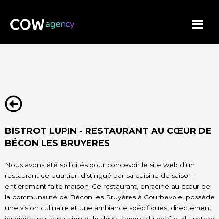
Aller
au
contenu
BISTROT LUPIN - RESTAURANT AU CŒUR DE
BÉCON LES BRUYERES
Nous avons été sollicités pour concevoir le site web d’un
restaurant de quartier, distingué par sa cuisine de saison
entièrement faite maison. Ce restaurant, enraciné au cœur de
la communauté de Bécon les Bruyères à Courbevoie, possède
une vision culinaire et une ambiance spécifiques, directement
inspirées par la passion et le dévouement du chef et du patron