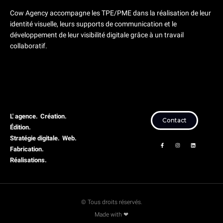
Cow Agency accompagne les TPE/PME dans la réalisation de leur
identité visuelle, leurs supports de communication et le
développement de leur visibilité digitale grâce à un travail
collaboratif.
L' agence.
Création.
Contact
Édition.
Stratégie digitale.
Web.
F
I
L
a
n
i
Fabrication.
c
s
n
e
t
k
Réalisations.
b
a
e
o
g
d
o
r
i
k
a
n
-
m
f
© Tous droits réservés.
Made with ❤